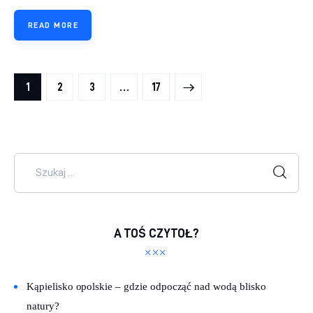
READ MORE
Stronicowanie wpisów
PAGE
1
PAGE
2
PAGE
3
>
…
PAGE
17
Szukaj:
A TOŚ CZYTOŁ?
Kąpielisko opolskie – gdzie odpocząć nad wodą blisko
natury?