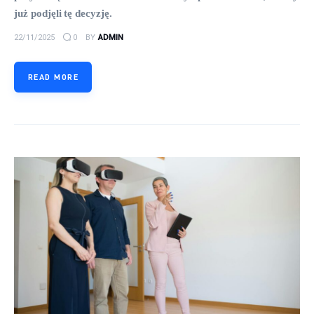
już podjęli tę decyzję.
22/11/2025
0
BY
ADMIN
READ MORE