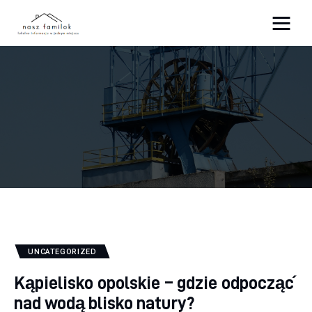
Atrakcje
Sport
Biznes
Rodzina
Dom
UNCATEGORIZED
Kąpielisko opolskie – gdzie odpocząć
nad wodą blisko natury?