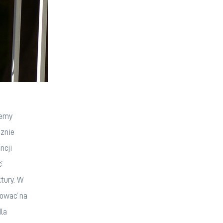
temy 
znie 
cji 
ć 
tury. W 
gować na 
la 