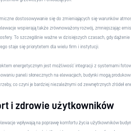
miczne dostosowywanie się do zmieniających się warunków atmos
lewacje wspierają także zrównoważony rozwój, zmniejszając emis
sfery. To szczególnie ważne w dzisiejszych czasach, gdy dążenie d
go staje się priorytetem dla wielu firm i instytucji.
ektem energetycznym jest możliwość integracji z systemami fotow
sowaniu paneli słonecznych na elewacjach, budynki mogą produkow
rzeby, co czyni je bardziej niezależnymi od zewnętrznych źródeł ene
rt i zdrowie użytkowników
elewacje wpływają na poprawę komfortu życia użytkowników budyn