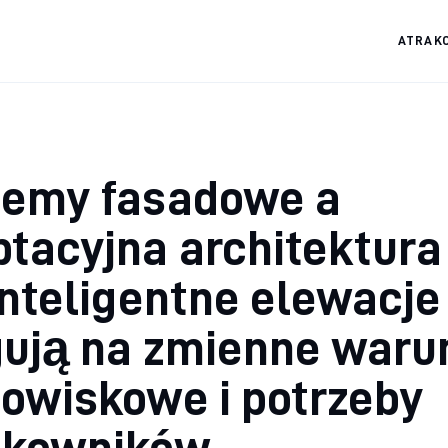
ATRAK
temy fasadowe a
tacyjna architektura
inteligentne elewacje
ują na zmienne waru
owiskowe i potrzeby
tkowników