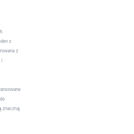
h. 
den z 
growana z 
i 
awansowane 
do 
ą znaczną 