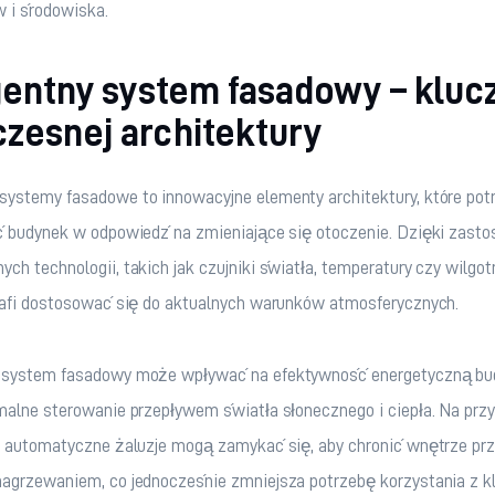
 i środowiska. 
gentny system fasadowy – kluc
zesnej architektury
ystemy fasadowe to innowacyjne elementy architektury, które potr
ć budynek w odpowiedź na zmieniające się otoczenie. Dzięki zasto
h technologii, takich jak czujniki światła, temperatury czy wilgotn
rafi dostosować się do aktualnych warunków atmosferycznych.
system fasadowy może wpływać na efektywność energetyczną bu
alne sterowanie przepływem światła słonecznego i ciepła. Na przy
i automatyczne żaluzje mogą zamykać się, aby chronić wnętrze prz
agrzewaniem, co jednocześnie zmniejsza potrzebę korzystania z kl