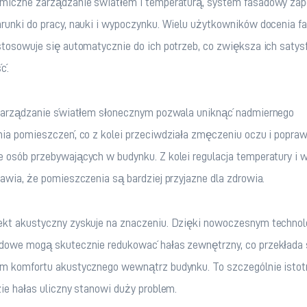
miczne zarządzanie światłem i temperaturą, system fasadowy zap
unki do pracy, nauki i wypoczynku. Wielu użytkowników docenia fak
tosowuje się automatycznie do ich potrzeb, co zwiększa ich satysf
ć.
 zarządzanie światłem słonecznym pozwala uniknąć nadmiernego 
ia pomieszczeń, co z kolei przeciwdziała zmęczeniu oczu i popraw
osób przebywających w budynku. Z kolei regulacja temperatury i w
awia, że pomieszczenia są bardziej przyjazne dla zdrowia.
kt akustyczny zyskuje na znaczeniu. Dzięki nowoczesnym technol
dowe mogą skutecznie redukować hałas zewnętrzny, co przekłada s
m komfortu akustycznego wewnątrz budynku. To szczególnie istot
ie hałas uliczny stanowi duży problem.