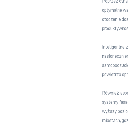
Poprzez dyna
optymalne war
otoczenie dos
produktywnoś
Inteligentne
nasłonecznien
samopoczucie 
powietrza spr
Również aspe
systemy fasa
wyższy pozio
miastach, gdz