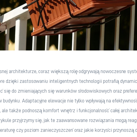
nej architekturze, coraz większą rolę odgrywają nowoczesne sys
re dzięki zastosowaniu inteligentnych technologii potrafią dynamic
 się do zmieniających się warunków środowiskowych oraz preferen
 budynku. Adaptacyjne elewacje nie tylko wpływają na efektywnoś
 ale także podnoszą komfort wnętrz i funkcjonalność całej architek
rtykule przyjrzymy się, jak te zaawansowane rozwiązania mogą rea
eraturę czy poziom zanieczyszczeń oraz jakie korzyści przynoszą d