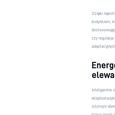
Dzięki rejes
budynkiem, i
dostosowując 
czy regulacja
adaptacyjnych
Energ
elewa
Inteligentne
eksploatacyj
istotnym elem
klasycznych 