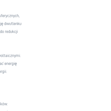
ferycznych, 
ję dwutlenku 
o redukcji 
oltaicznymi. 
ać energię 
rgii.
ków. 