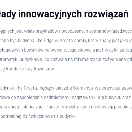
łady innowacyjnych rozwiązań
tępnych jest wiele przykładów nowoczesnych systemów fasadowyc
oże być budynek The Edge w Amsterdamie, który znany jest jako je
kologicznych budynków na świecie. Jego elewacja jest w pełni zinte
omatyki budynkowej, co pozwala na minimalizację zużycia energii 
ję komfortu użytkowników.
budynek The Crystal, będący siedzibą Siemensa, wykorzystuje za
dowe do zapobiegania nadmiernemu nagrzewaniu się budynku oraz 
ia energii słonecznej. Panele fotowoltaiczne na elewacji produkuj
 potrzebnej do funkcjonowania budynku.