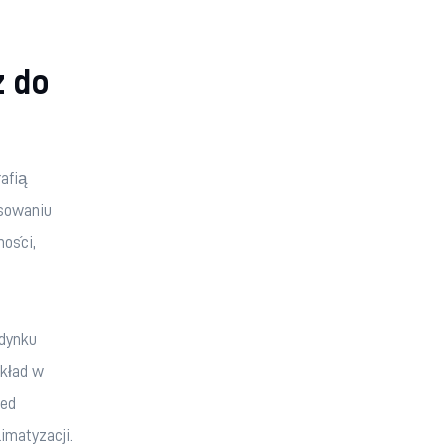
z do
afią 
sowaniu 
ości, 
dynku 
kład w 
ed 
imatyzacji.