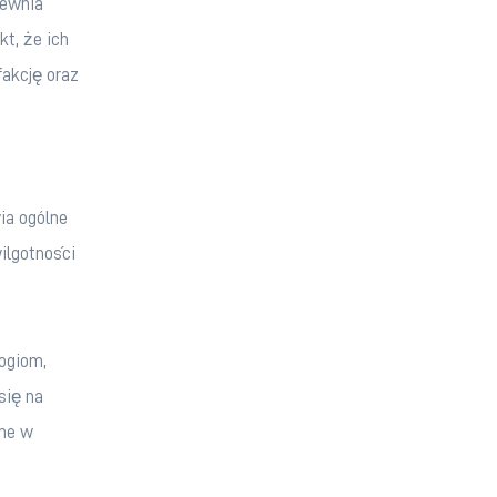
ewnia 
t, że ich 
akcję oraz 
ia ogólne 
ilgotności 
ogiom, 
ię na 
ne w 