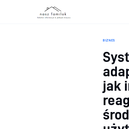
Atrakcje
Sport
Biznes
BIZNES
Rodzina
Sys
Dom
adap
jak 
reag
środ
uży