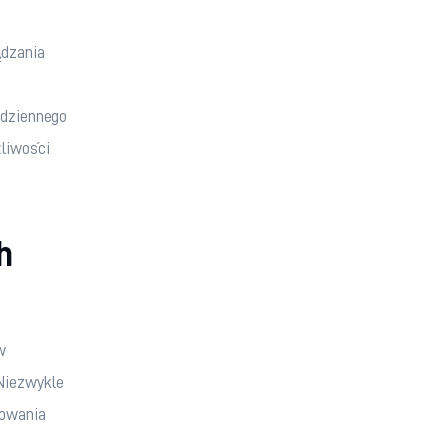
dzania 
 
 dziennego 
liwości 
h
w 
Niezwykle 
sowania 