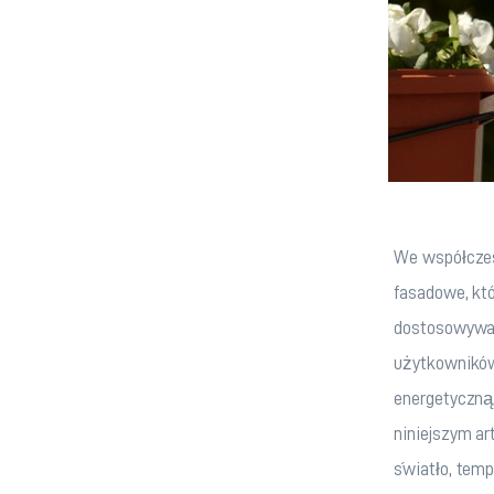
We współczes
fasadowe, któ
dostosowywać
użytkowników
energetyczną,
niniejszym a
światło, temp