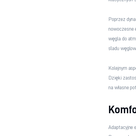
Poprzez dyna
nowoczesne e
węgla do atmo
śladu węglowe
Kolejnym asp
Dzięki zasto
na własne pot
Komfo
Adaptacyjne 