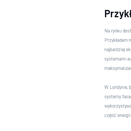
Przyk
Na rynku dos
Przykładem m
najbardziej e
systemami aut
maksymalizac
W Londynie, 
systemy fasa
wykorzystywan
część energii