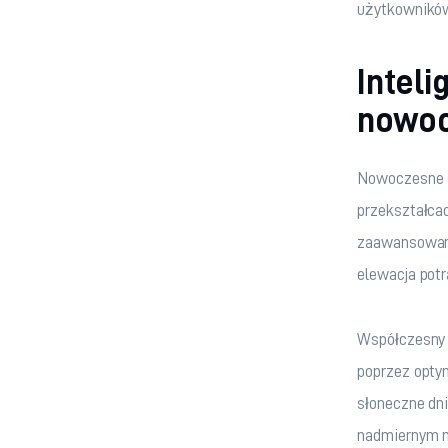
użytkowników
Inteli
nowoc
Nowoczesne s
przekształca
zaawansowanyc
elewacja pot
Współczesny 
poprzez optym
słoneczne dn
nadmiernym n