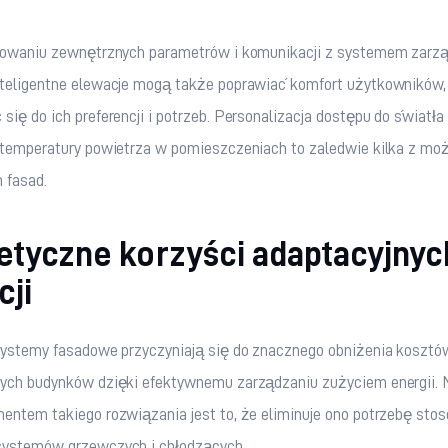
trowaniu zewnętrznych parametrów i komunikacji z systemem zarzą
nteligentne elewacje mogą także poprawiać komfort użytkowników,
się do ich preferencji i potrzeb. Personalizacja dostępu do światła
 temperatury powietrza w pomieszczeniach to zaledwie kilka z moż
 fasad.
etyczne korzyści adaptacyjnyc
cji
 systemy fasadowe przyczyniają się do znacznego obniżenia kosztó
nych budynków dzięki efektywnemu zarządzaniu zużyciem energii. 
entem takiego rozwiązania jest to, że eliminuje ono potrzebę sto
systemów grzewczych i chłodzących.