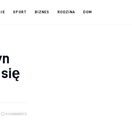
CJE
SPORT
BIZNES
RODZINA
DOM
yn
 się
0
COMMENTS