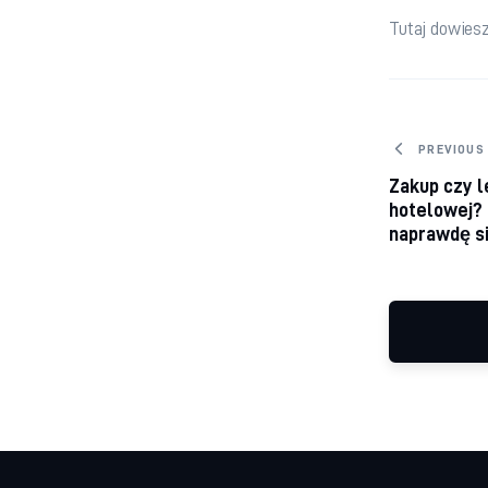
Tutaj dowiesz
Nawig
PREVIOUS
Zakup czy l
hotelowej?
naprawdę si