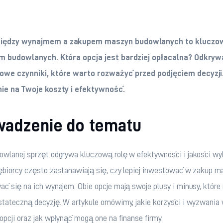
między wynajmem a zakupem maszyn budowlanych to kluczow
rm budowlanych. Która opcja jest bardziej opłacalna? Odkryw
zowe czynniki, które warto rozważyć przed podjęciem decyzji
nie na Twoje koszty i efektywność.
adzenie do tematu
owlanej sprzęt odgrywa kluczową rolę w efektywności i jakości w
ębiorcy często zastanawiają się, czy lepiej inwestować w zakup ma
ć się na ich wynajem. Obie opcje mają swoje plusy i minusy, które
tateczną decyzję. W artykule omówimy, jakie korzyści i wyzwania 
opcji oraz jak wpłynąć mogą one na finanse firmy.