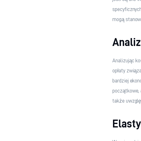
specyficznyc
mogą stanowi
Anali
Analizując ko
opłaty związ
bardziej eko
początkowe, a
także uwzględ
Elast