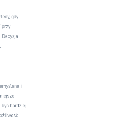
tedy, gdy 
 przy 
 Decyzja 
.
emyślana i 
niejsze 
być bardziej 
ożliwości 