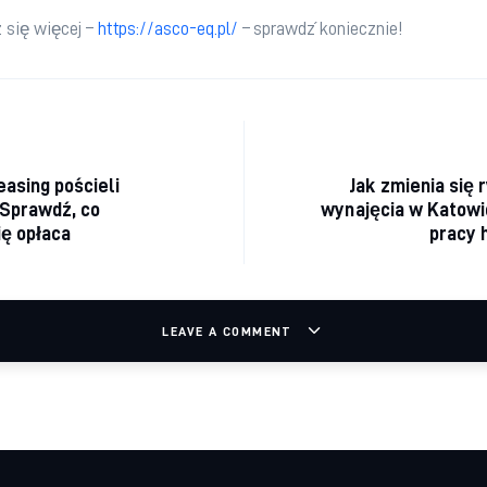
 się więcej – 
https://asco-eq.pl/
 – sprawdź koniecznie!
acja wpisu
easing pościeli
Jak zmienia się 
 Sprawdź, co
wynajęcia w Katowi
ę opłaca
pracy 
LEAVE A COMMENT