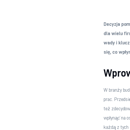
Decyzja po
dla wielu fi
wady i kluc
się, co wpły
Wprow
W branży bud
prac. Przedsi
też zdecydowa
wpłynąć na os
każdą z tych 