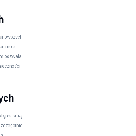
h
ajnowszych 
bejmuje 
em pozwala 
nieczności 
ych
tępnością. 
szczególnie 
o 