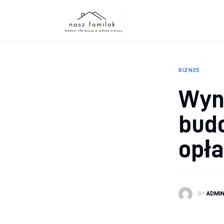
Atrakcje
Sport
Biznes
BIZNES
Rodzina
Wyn
Dom
budo
opł
BY
ADMI