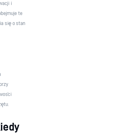
cji i 
bejmuje te 
a się o stan 
 
przy 
wości 
ętu.
kiedy