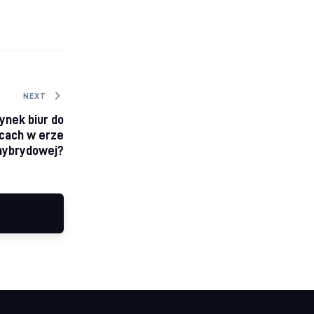
NEXT
rynek biur do
cach w erze
hybrydowej?