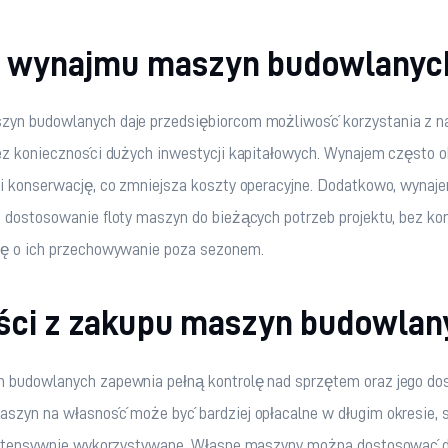
y wynajmu maszyn budowlanyc
yn budowlanych daje przedsiębiorcom możliwość korzystania z n
ez konieczności dużych inwestycji kapitałowych. Wynajem często o
 i konserwację, co zmniejsza koszty operacyjne. Dodatkowo, wynaj
 dostosowanie floty maszyn do bieżących potrzeb projektu, bez ko
ię o ich przechowywanie poza sezonem.
ści z zakupu maszyn budowlan
 budowlanych zapewnia pełną kontrolę nad sprzętem oraz jego dos
aszyn na własność może być bardziej opłacalne w długim okresie, 
 intensywnie wykorzystywane. Własne maszyny można dostosować d