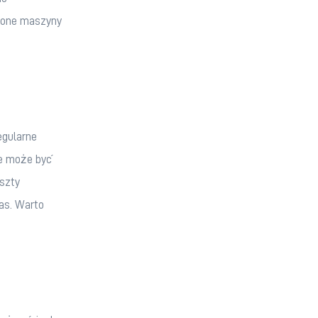
ione maszyny 
egularne 
e może być 
szty 
as. Warto 