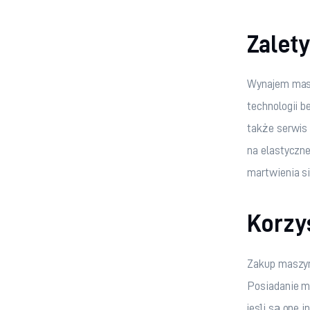
Zalet
Wynajem masz
technologii b
także serwis
na elastyczne
martwienia s
Korzy
Zakup maszyn
Posiadanie m
jeśli są one