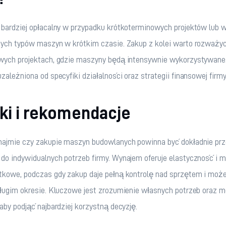
bardziej opłacalny w przypadku krótkoterminowych projektów lub w
nych typów maszyn w krótkim czasie. Zakup z kolei warto rozważyć
wych projektach, gdzie maszyny będą intensywnie wykorzystywane.
zależniona od specyfiki działalności oraz strategii finansowej firmy
ki i rekomendacje
najmie czy zakupie maszyn budowlanych powinna być dokładnie prz
o indywidualnych potrzeb firmy. Wynajem oferuje elastyczność i m
kowe, podczas gdy zakup daje pełną kontrolę nad sprzętem i może 
ługim okresie. Kluczowe jest zrozumienie własnych potrzeb oraz m
aby podjąć najbardziej korzystną decyzję.