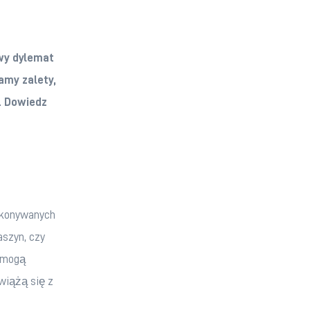
y dylemat 
amy zalety, 
. Dowiedz 
ykonywanych 
szyn, czy 
 mogą 
wiążą się z 