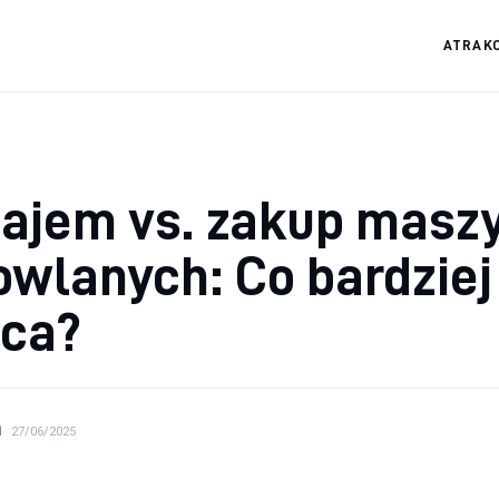
ATRAK
ajem vs. zakup masz
wlanych: Co bardziej
aca?
N
27/06/2025