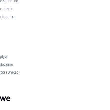
eżności od 
amicznie 
nicza tę 
pływ 
złożenie 
ki i unikać 
owe