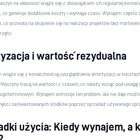
szyn na własność wiąże się z obowiązkiem ich regularnej konserwa
, co generuje dodatkowe koszty i wymaga czasu. Wynajem często o
e, co pozwala na skupienie się na realizacji projektów bez martwieni
rzętu.
yzacja i wartość rezydualna
 wiąże się z koniecznością uwzględnienia amortyzacji w kosztach
. Maszyny tracą na wartości z czasem, co należy wziąć pod uwagę 
ugoterminowym. Wynajem eliminuje ten problem, ale nie daje możli
zęści zainwestowanych środków poprzez sprzedaż używanego sprz
dki użycia: Kiedy wynajem, a 
?