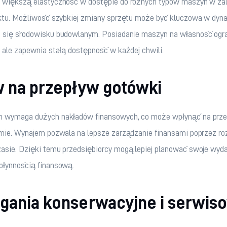
 większą elastyczność w dostępie do różnych typów maszyn w zal
ektu. Możliwość szybkiej zmiany sprzętu może być kluczowa w dyn
 się środowisku budowlanym. Posiadanie maszyn na własność ogra
 ale zapewnia stałą dostępność w każdej chwili.
 na przepływ gotówki
 wymaga dużych nakładów finansowych, co może wpłynąć na prze
rmie. Wynajem pozwala na lepsze zarządzanie finansami poprzez ro
sie. Dzięki temu przedsiębiorcy mogą lepiej planować swoje wydat
płynnością finansową.
ania konserwacyjne i serwis