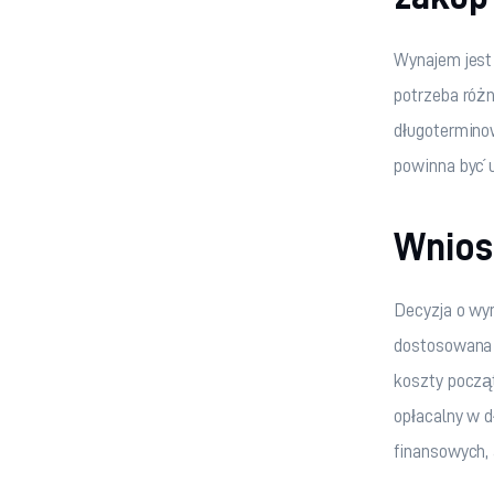
Wynajem jest 
potrzeba róż
długotermino
powinna być u
Wnios
Decyzja o wy
dostosowana d
koszty począt
opłacalny w d
finansowych, 