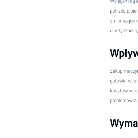
Wynajem daje
potrzeb proj
zmieniającym
elastyczność,
Wpływ
Zakup maszyn
gotówki w fi
kosztów w cza
problemów z 
Wymag