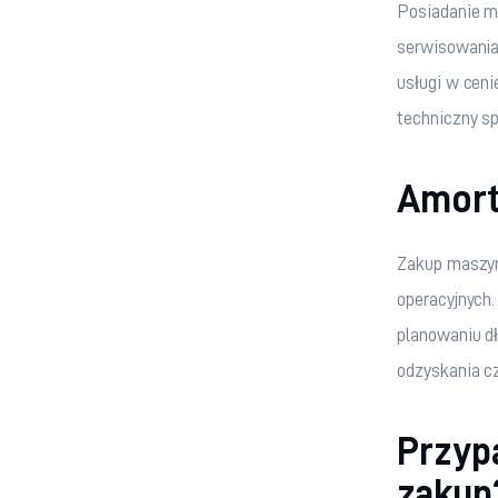
Posiadanie ma
serwisowania
usługi w ceni
techniczny sp
Amort
Zakup maszyn
operacyjnych
planowaniu dł
odzyskania c
Przypa
zakup