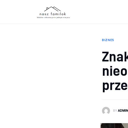
Atrakcje
Sport
Biznes
BIZNES
Rodzina
Zna
Dom
nie
prz
BY
ADMI