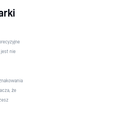
arki
recyzyjne 
est nie 
 znakowania 
acza, że 
żesz 