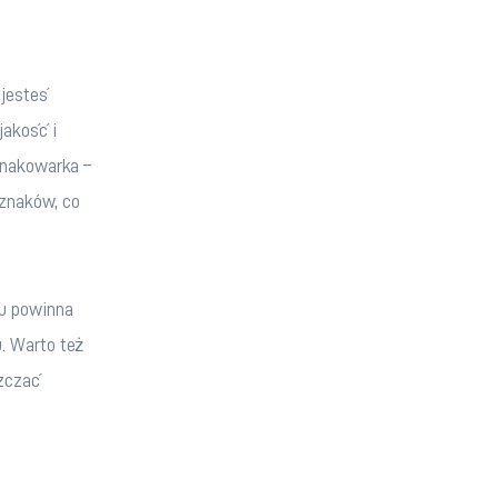
jesteś 
akość i 
znakowarka – 
znaków, co 
u powinna 
. Warto też 
zczać 