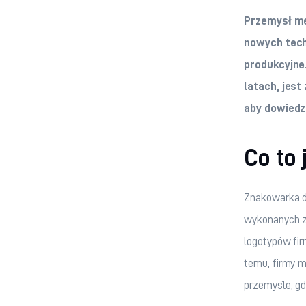
Przemysł me
nowych techn
produkcyjne.
latach, jest 
aby dowiedz
Co to
Znakowarka d
wykonanych z
logotypów fi
temu, firmy m
przemyśle, gd