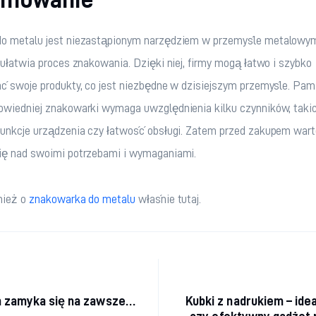
o metalu jest niezastąpionym narzędziem w przemyśle metalowym,
 ułatwia proces znakowania. Dzięki niej, firmy mogą łatwo i szybko 
ć swoje produkty, co jest niezbędne w dzisiejszym przemyśle. Pami
wiedniej znakowarki wymaga uwzględnienia kilku czynników, takich
funkcje urządzenia czy łatwość obsługi. Zatem przed zakupem wart
ię nad swoimi potrzebami i wymaganiami.
ież o 
znakowarka do metalu
 właśnie tutaj. 
acja wpisu
n zamyka się na zawsze…
Kubki z nadrukiem – ide