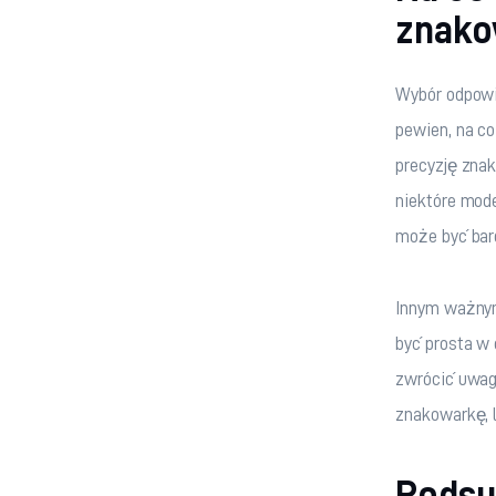
znako
Wybór odpowie
pewien, na c
precyzję znak
niektóre mod
może być bar
Innym ważnym
być prosta w 
zwrócić uwagę
znakowarkę, l
Pods