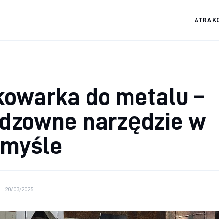
ATRAK
kowarka do metalu –
odzowne narzędzie w
emyśle
N
20/03/2025