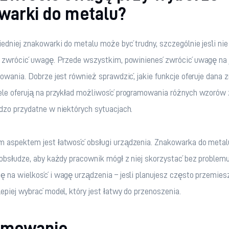
warki do metalu?
dniej znakowarki do metalu może być trudny, szczególnie jeśli nie 
o zwrócić uwagę. Przede wszystkim, powinieneś zwrócić uwagę na j
owania. Dobrze jest również sprawdzić, jakie funkcje oferuje dana 
ele oferują na przykład możliwość programowania różnych wzorów 
dzo przydatne w niektórych sytuacjach.
 aspektem jest łatwość obsługi urządzenia. Znakowarka do metal
obsłudze, aby każdy pracownik mógł z niej skorzystać bez problemu
 na wielkość i wagę urządzenia – jeśli planujesz często przemies
epiej wybrać model, który jest łatwy do przenoszenia.
umowanie