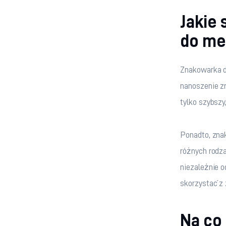
Jakie 
do me
Znakowarka do
nanoszenie z
tylko szybszy
Ponadto, zna
różnych rodza
niezależnie o
skorzystać z 
Na co