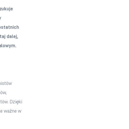
zukuje 
y 
ostatnich 
aj dalej, 
talowym.
miotów 
ów, 
tów. Dzięki 
kle ważne w 