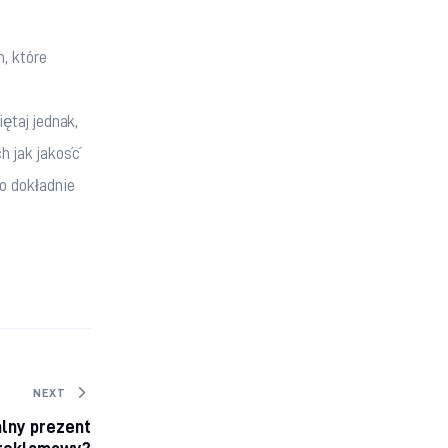
 które 
ętaj jednak, 
 jak jakość 
o dokładnie 
NEXT
alny prezent