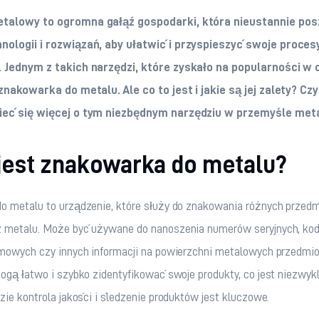
talowy to ogromna gałąź gospodarki, która nieustannie pos
ologii i rozwiązań, aby ułatwić i przyspieszyć swoje proces
 Jednym z takich narzędzi, które zyskało na popularności w 
znakowarka do metalu. Ale co to jest i jakie są jej zalety? Czyt
ieć się więcej o tym niezbędnym narzędziu w przemyśle me
 jest znakowarka do metalu?
o metalu to urządzenie, które służy do znakowania różnych przed
 metalu. Może być używane do nanoszenia numerów seryjnych, kod
rmowych czy innych informacji na powierzchni metalowych przedmio
ogą łatwo i szybko zidentyfikować swoje produkty, co jest niezwy
zie kontrola jakości i śledzenie produktów jest kluczowe.