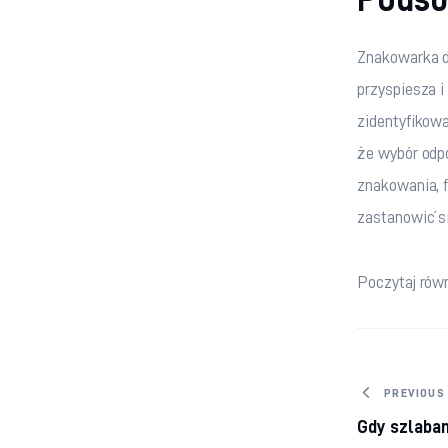
Znakowarka d
przyspiesza i
zidentyfikowa
że wybór odpo
znakowania, 
zastanowić s
Poczytaj równ
Nawig
PREVIOUS
Gdy szlaba