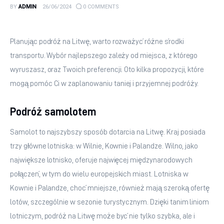
BY
ADMIN
26/06/2024
0
COMMENTS
Planując podróż na Litwę, warto rozważyć różne środki 
transportu. Wybór najlepszego zależy od miejsca, z którego 
wyruszasz, oraz Twoich preferencji. Oto kilka propozycji, które 
mogą pomóc Ci w zaplanowaniu taniej i przyjemnej podróży.
Podróż samolotem
Samolot to najszybszy sposób dotarcia na Litwę. Kraj posiada 
trzy główne lotniska: w Wilnie, Kownie i Palandze. Wilno, jako 
największe lotnisko, oferuje najwięcej międzynarodowych 
połączeń, w tym do wielu europejskich miast. Lotniska w 
Kownie i Palandze, choć mniejsze, również mają szeroką ofertę 
lotów, szczególnie w sezonie turystycznym. Dzięki tanim liniom 
lotniczym, podróż na Litwę może być nie tylko szybka, ale i 