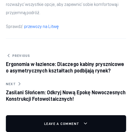
rozważyć wszystkie opcje, aby zapewnić sobie komfortową i 
przyjemną podróż.
Sprawdź: 
przewozy na Litwę
Nawigacja wpisu
PREVIOUS
Ergonomia w łazience: Dlaczego kabiny prysznicowe
o asymetrycznych kształtach podbijają rynek?
NEXT
Zasilani Słońcem: Odkryj Nową Epokę Nowoczesnych
Konstrukcji Fotowoltaicznych!
LEAVE A COMMENT