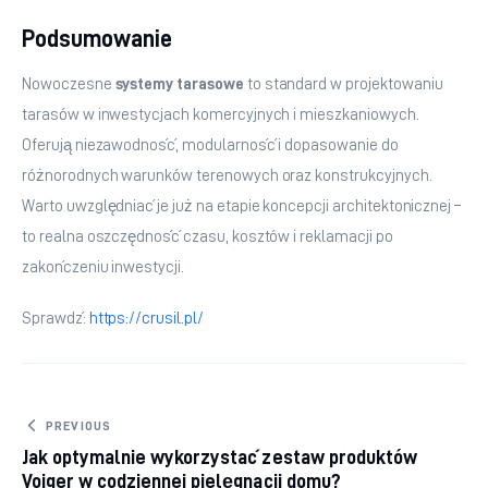
Podsumowanie
Nowoczesne 
systemy tarasowe
 to standard w projektowaniu 
tarasów w inwestycjach komercyjnych i mieszkaniowych. 
Oferują niezawodność, modularność i dopasowanie do 
różnorodnych warunków terenowych oraz konstrukcyjnych. 
Warto uwzględniać je już na etapie koncepcji architektonicznej – 
to realna oszczędność czasu, kosztów i reklamacji po 
zakończeniu inwestycji.
Sprawdź: 
https://crusil.pl/
Nawigacja wpisu
PREVIOUS
Jak optymalnie wykorzystać zestaw produktów
Voiger w codziennej pielęgnacji domu?